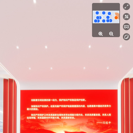
Exit VR
VR Setup
前言
Exit VR
VR Setup